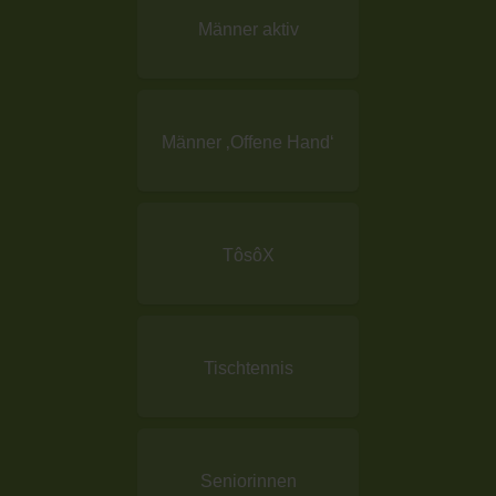
Männer aktiv
Männer ‚Offene Hand‘
TôsôX
Tischtennis
Seniorinnen