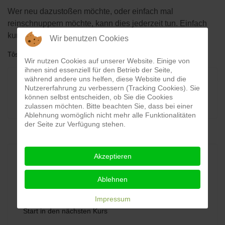
Wer neu dazustoßen möchte, oder einfach mal
reinschnuppern möchte, kann dies jederzeit tun. Einfach
kurz bei den Trainern melden und vorbeikommen!
Wir benutzen Cookies
TôsôX
10. Januar 2024
10. Januar 2024
Wir nutzen Cookies auf unserer Website. Einige von
ihnen sind essenziell für den Betrieb der Seite,
während andere uns helfen, diese Website und die
Nutzererfahrung zu verbessern (Tracking Cookies). Sie
News
können selbst entscheiden, ob Sie die Cookies
zulassen möchten. Bitte beachten Sie, dass bei einer
Ablehnung womöglich nicht mehr alle Funktionalitäten
der Seite zur Verfügung stehen.
Akzeptieren
Neuste Beiträge
Ablehnen
Impressum
Start in den nächsten Kurs