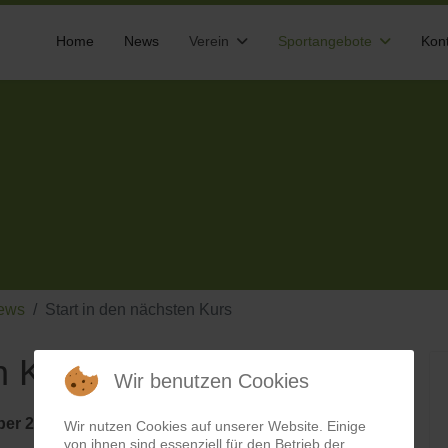
Home
News
Verein
Sportangebote
Kon
ews
Start in den nächsten Kurs
n Kurs
Wir benutzen Cookies
ber 2023
.
Wir nutzen Cookies auf unserer Website. Einige
von ihnen sind essenziell für den Betrieb der