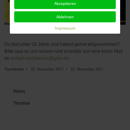
Akzeptieren
Ablehnen
Impressum
Du bist unter 16 Jahre und hättest gerne teilgenommen?
Bitte lass es uns wissen und schreibe uns eine kurze Mail
an
scbach-tischtennis@gmx.de
.
Tischtennis
15. November 2017
15. November 2017
News
Termine